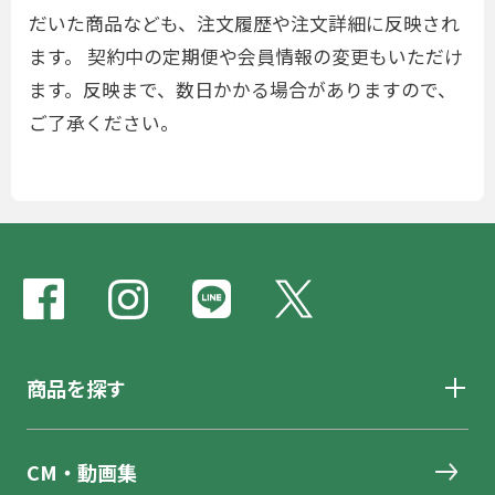
だいた商品なども、注文履歴や注文詳細に反映され
ます。 契約中の定期便や会員情報の変更もいただけ
ます。反映まで、数日かかる場合がありますので、
ご了承ください。
商品を探す
CM・動画集