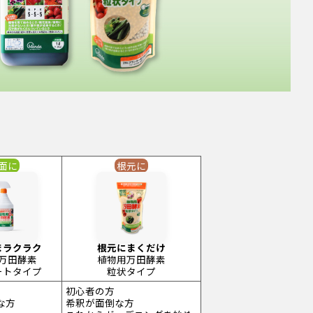
面に
根元に
まラクラク
根元にまくだけ
万田酵素
植物用万田酵素
ートタイプ
粒状タイプ
初心者の方
な方
希釈が面倒な方