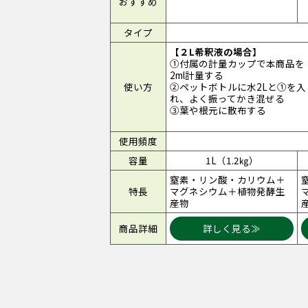
おすすめ
タイプ
【２L希釈液の場合】
①付属の計量カップで本商品を
2ml計量する
使い方
②ペットボトルに水2Lと①を入
れ、よく振ってかき混ぜる
③葉や根元に散布する
使用頻度
容量
1L（1.2㎏）
窒素・リン酸・カリウム＋
特長
マグネシウム＋植物発酵生
産物
商品詳細
詳しく見る≫