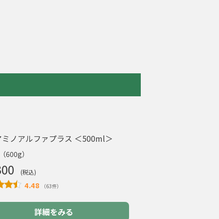
ミノアルファプラス ＜500ml＞
l（600g）
300
(税込)
4.48
（63件）
詳細をみる