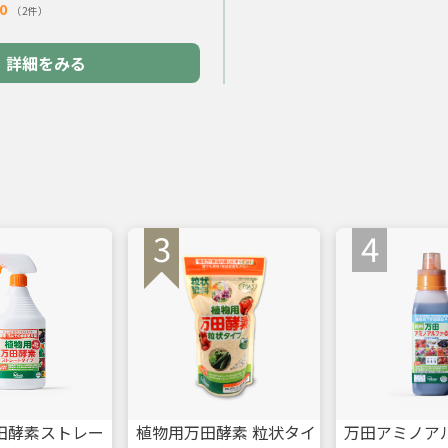
.0
（2件）
詳細をみる
田酵素ストレー
植物用万田酵素 粒状タイ
万田アミノア