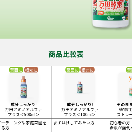
商品比較表
葉面に
根元に
葉面に
根元に
葉
成分しっかり!
成分しっかり!
そのま
万田アミノアルファ
万田アミノアルファ
植物用
プラス＜500ml＞
プラス＜100ml＞
ストレ
ガーデニングや家庭菜園を
まずは試してみたい方
初心者の方
する方
希釈が面倒