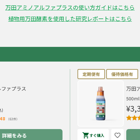
万田アミノアルファプラスの使い方ガイドはこちら
植物用万田酵素を使用した研究レポートはこちら
定期便有
優待価格有
ルファプラス
万田ア
500m
¥3,
込)
48
（63件）
詳細をみる
すぐ購入