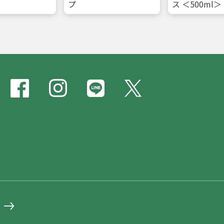
プ
ス ＜500ml＞