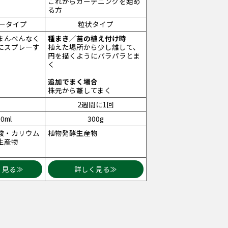
これからガーデニングを始め
る方
ータイプ
粒状タイプ
まんべんなく
種まき／苗の植え付け時
にスプレーす
植えた場所から少し離して、
円を描くようにパラパラとま
く
追加でまく場合
株元から離してまく
2週間に1回
0ml
300g
酸・カリウム
植物発酵生産物
生産物
く見る≫
詳しく見る≫