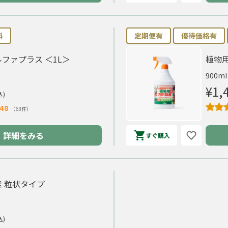
料
定期便有
優待価格有
ファプラス ＜1L＞
植物
900ml
¥1,
込)
48
（63件）
詳細をみる
すぐ購入
 粒状タイプ
込)