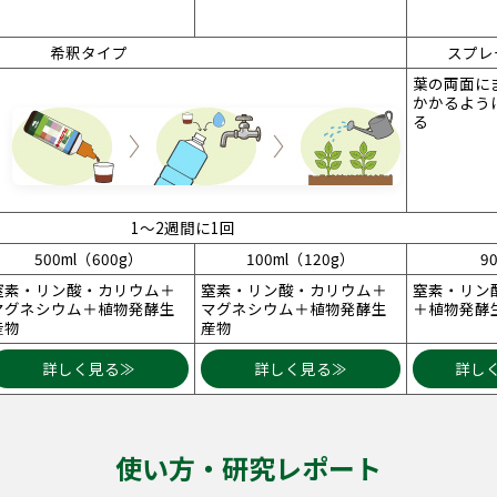
希釈タイプ
スプレ
葉の両面に
かかるよう
る
1～2週間に1回
500ml（600g）
100ml（120g）
90
窒素・リン酸・カリウム＋
窒素・リン酸・カリウム＋
窒素・リン
マグネシウム＋植物発酵生
マグネシウム＋植物発酵生
＋植物発酵
産物
産物
詳しく見る≫
詳しく見る≫
詳し
使い方・研究レポート