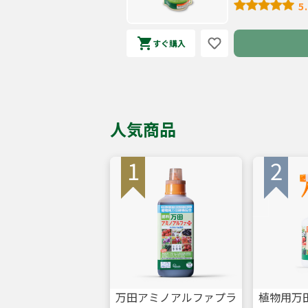
5
すぐ購入
人気商品
万田アミノアルファプラ
植物用万