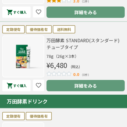
3.0
（1件）
詳細をみる
すぐ購入
定期便有
優待価格有
送料無料
万田酵素 STANDARD(スタンダード)
チューブタイプ
78g（26g×3本）
¥6,480
(税込)
0.0
（0件）
詳細をみる
すぐ購入
万田酵素ドリンク
定期便有
優待価格有