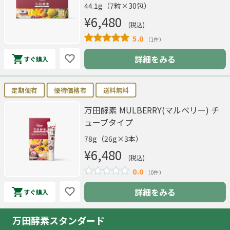
44.1g（7粒×30包）
¥6,480
(税込)
5.0
（1件）
詳細をみる
すぐ購入
定期便有
優待価格有
送料無料
万田酵素 MULBERRY(マルベリー) チ
ューブタイプ
78g（26g×3本）
¥6,480
(税込)
0.0
（0件）
詳細をみる
すぐ購入
万田酵素スタンダード