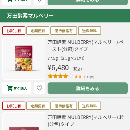
万田酵素マルベリー
お試し有
定期便有
優待価格有
送料無料
万田酵素 MULBERRY(マルベリー) ペ
ースト(分包)タイプ
77.5g（2.5g×31包）
¥6,480
(税込)
4.0
（143件）
詳細をみる
すぐ購入
お試し有
定期便有
優待価格有
送料無料
万田酵素 MULBERRY(マルベリー) 粒
(分包)タイプ