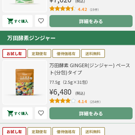
(税込)
4.42
（19件）
詳細をみる
すぐ購入
万田酵素ジンジャー
お試し有
定期便有
優待価格有
送料無料
万田酵素 GINGER(ジンジャー) ペース
ト(分包)タイプ
77.5g（2.5g×31包）
¥6,480
(税込)
4.14
（254件）
詳細をみる
すぐ購入
お試し有
定期便有
優待価格有
送料無料