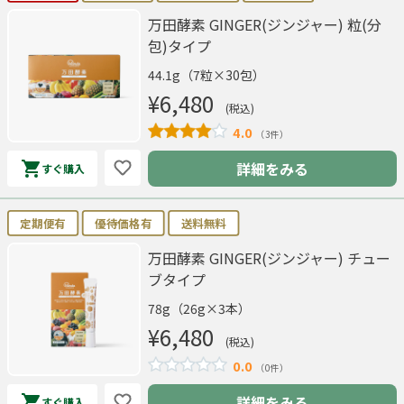
万田酵素 GINGER(ジンジャー) 粒(分
包)タイプ
44.1g（7粒×30包）
¥6,480
(税込)
4.0
（3件）
詳細をみる
すぐ購入
定期便有
優待価格有
送料無料
万田酵素 GINGER(ジンジャー) チュー
ブタイプ
78g（26g×3本）
¥6,480
(税込)
0.0
（0件）
詳細をみる
すぐ購入