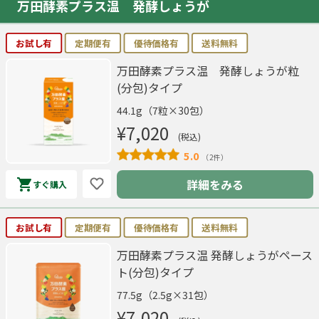
万田酵素プラス温 発酵しょうが
お試し有
定期便有
優待価格有
送料無料
万田酵素プラス温 発酵しょうが粒
(分包)タイプ
44.1g（7粒×30包）
¥7,020
(税込)
5.0
（2件）
詳細をみる
すぐ購入
お試し有
定期便有
優待価格有
送料無料
万田酵素プラス温 発酵しょうがペース
ト(分包)タイプ
77.5g（2.5g×31包）
¥7,020