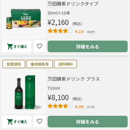
万田酵素ドリンクタイプ
50ml×10本
¥2,160
(税込)
4.15
（66件）
詳細をみる
すぐ購入
定期便有
優待価格有
送料無料
万田酵素ドリンク プラス
710ml
¥8,100
(税込)
4.09
（47件）
詳細をみる
すぐ購入