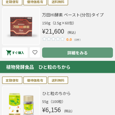
定期便有
優待価格有
送料無料
万田HI酵素 ペースト(分包)タイプ
150g（2.5g×60包）
¥21,600
(税込)
0.0
（0件）
詳細をみる
すぐ購入
植物発酵食品 ひと粒のちから
定期便有
優待価格有
送料無料
ひと粒のちから
55g（100粒）
¥6,156
(税込)