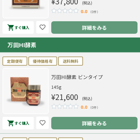
¥37,800
(税込)
0.0
（0件）
詳細をみる
すぐ購入
万田HI酵素
定期便有
優待価格有
送料無料
万田HI酵素 ビンタイプ
145g
¥21,600
(税込)
0.0
（0件）
詳細をみる
すぐ購入