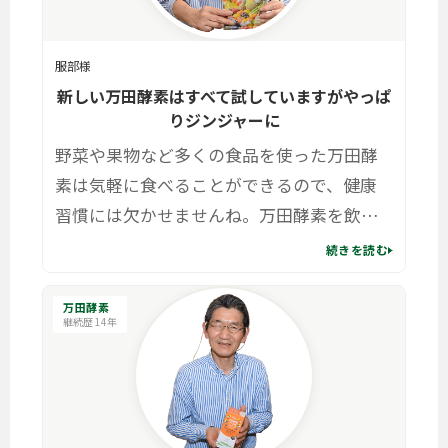
服部様
新しい万田酵素はすべて試していますがやっぱ
りジンジャーに
野菜や果物など多くの食品を使った万田酵
素は気軽に食べることができるので、健康
習慣には欠かせませんね。万田酵素を飲み
続け、運動・食生活とさまざまな生活習慣
続きを読む
の改善の積み重ねによって体が軽くなった
ような気がしています。
万田酵素
継続歴 14年