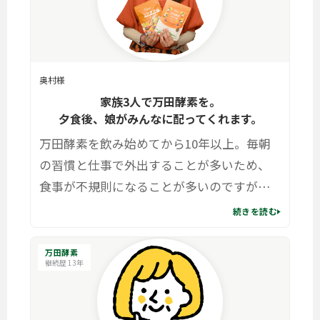
奥村様
家族3人で万田酵素を。
夕食後、娘がみんなに配ってくれます。
万田酵素を飲み始めてから10年以上。毎朝
の習慣と仕事で外出することが多いため、
食事が不規則になることが多いのですが、
万田酵素を食べるようになってから、体の
続きを読む
中から整っている気がしますね。なんだか
お肌にも嬉しい感じがします。
万田酵素
継続歴 13年