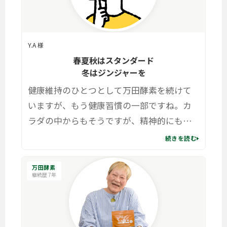
Y.A 様
春夏秋はスタンダード
冬はジンジャーを
健康維持のひとつとして万田酵素を続けて
いますが、もう健康習慣の一部ですね。カ
ラダの中からもそうですが、精神的にも健
康をサポートしてもらっている安心感があ
続きを読む
ります。
万田酵素
継続歴 7年