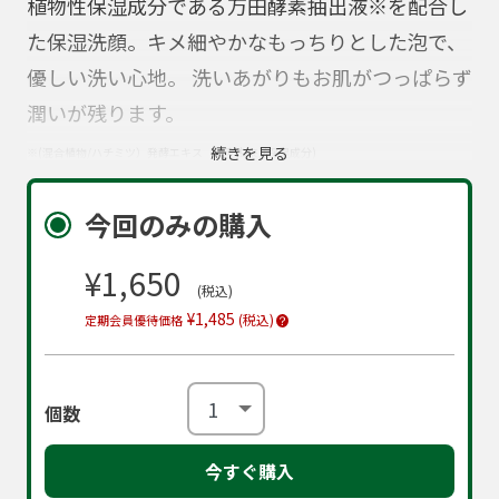
植物性保湿成分である万田酵素抽出液※を配合し
た保湿洗顔。キメ細やかなもっちりとした泡で、
優しい洗い心地。 洗いあがりもお肌がつっぱらず
潤いが残ります。
続きを見る
※(混合植物/ハチミツ）発酵エキス（小麦由来)(保湿成分)
今回のみの購入
¥1,650
(税込)
¥1,485
(税込)
定期会員優待価格
個数
今すぐ購入