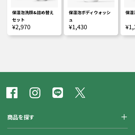
保湿泡洗顔&詰め替え
保湿泡ボディウォッシ
保湿
セット
ュ
¥2,970
¥1,430
¥1,
商品を探す