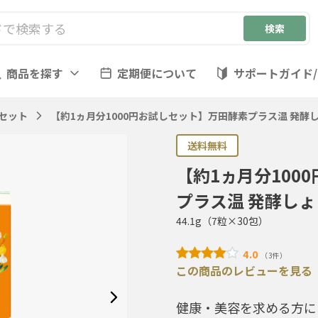
商品を探す
定期便について
サポートガイド
しセット
【約1ヵ月分1000円お試しセット】万田酵素プラス温 発酵し
送料無料
【約1ヵ月分100
プラス温 発酵しょ
44.1g（7粒×30包）
4.0
（3件）
この商品のレビューを見る
健康・美容を求める方に