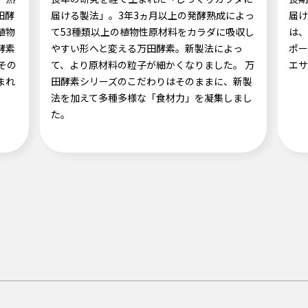
田酵
届ける製法」。3年3ヵ月以上の発酵熟成によっ
届け
植物
て53種類以上の植物性原材料をカラダに吸収し
は、
酵素
やすい形へと変える万田酵素。新製法によっ
ポー
その
て、より原材料の粒子が細かくなりました。 万
エサ
まれ
田酵素シリーズのこだわりはそのままに、新製
。
法を加えて多種多様な「食材力」を凝集しまし
た。