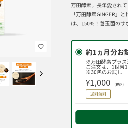
万田酵素。長年愛されて
「万田酵素GINGER」
は、150%！善玉菌の
約1ヵ月分お
※万田酵素プラス
ご注文は、1世帯1
※30包のお試し
¥1,000
(税込)
送料無料