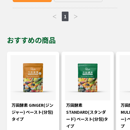
＜
1
＞
おすすめの商品
万田酵素 GINGER(ジン
万田酵素
万田
ジャー) ペースト(分包)
STANDARD(スタンダ
MUL
タイプ
ード) ペースト(分包)タ
ー)
イプ
プ