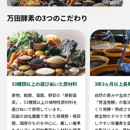
万田酵素の3つのこだわり
53種類以上の選びぬいた原材料
3年3ヵ月以上長
果物、穀類、藻類、野菜の「果穀藻
自然の恵みや生命
菜」、53種類以上の植物性原材料を
「常温発酵」の製
選びぬいて使用しています。
くり発酵・熟成さ
因島の自社農園で育てた柑橘類・根菜
微生物のチカラで
類、国産のものを中心に、厳しい基準
しやすい栄養素を