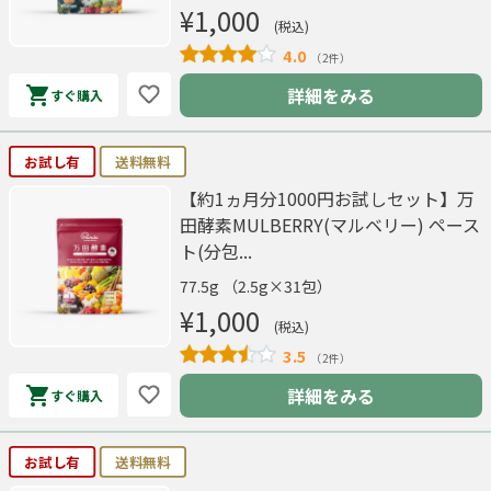
¥1,000
(税込)
4.0
（2件）
詳細をみる
すぐ購入
お試し有
送料無料
【約1ヵ月分1000円お試しセット】万
田酵素MULBERRY(マルベリー) ペース
ト(分包...
77.5g （2.5g×31包）
¥1,000
(税込)
3.5
（2件）
詳細をみる
すぐ購入
お試し有
送料無料