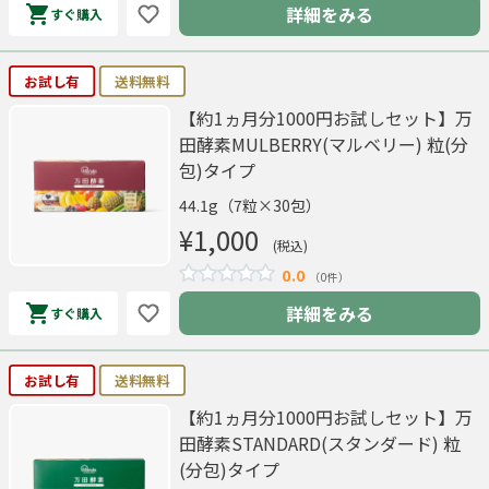
詳細をみる
すぐ購入
お試し有
送料無料
【約1ヵ月分1000円お試しセット】万
田酵素MULBERRY(マルベリー) 粒(分
包)タイプ
44.1g（7粒×30包）
¥1,000
(税込)
0.0
（0件）
詳細をみる
すぐ購入
お試し有
送料無料
【約1ヵ月分1000円お試しセット】万
田酵素STANDARD(スタンダード) 粒
(分包)タイプ