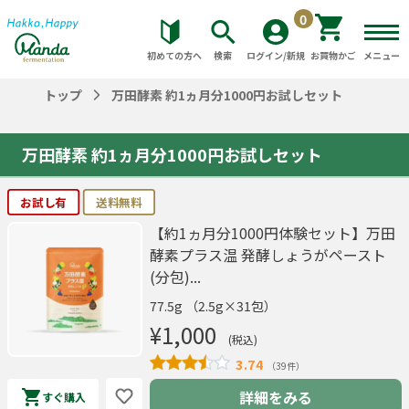
0
初めての方へ
検索
ログイン/新規
お買物かご
メニュー
トップ
万田酵素 約1ヵ月分1000円お試しセット
万田酵素 約1ヵ月分1000円お試しセット
お試し有
送料無料
【約1ヵ月分1000円体験セット】万田
酵素プラス温 発酵しょうがペースト
(分包)...
77.5g （2.5g×31包）
¥1,000
(税込)
3.74
（39件）
詳細をみる
すぐ購入