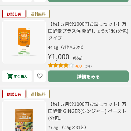
お試し有
送料無料
【約1ヵ月分1000円お試しセット】万
田酵素プラス温 発酵しょうが 粒(分包)
タイプ
44.1g（7粒×30包）
¥1,000
(税込)
4.0
（3件）
詳細をみる
すぐ購入
お試し有
送料無料
【約1ヵ月分1000円お試しセット】万
田酵素 GINGER(ジンジャー) ペースト
(分包...
77.5g （2.5g×31包）