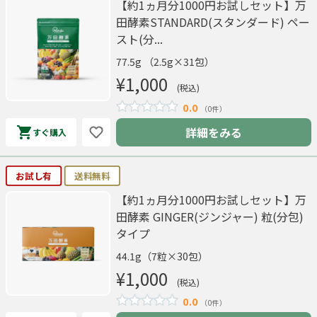
【約1ヵ月分1000円お試しセット】万
田酵素STANDARD(スタンダード) ペー
スト(分...
77.5g （2.5g×31包）
¥1,000
(税込)
0.0
（0件）
詳細をみる
すぐ購入
お試し有
送料無料
【約1ヵ月分1000円お試しセット】万
田酵素 GINGER(ジンジャー) 粒(分包)
タイプ
44.1g（7粒×30包）
¥1,000
(税込)
0.0
（0件）