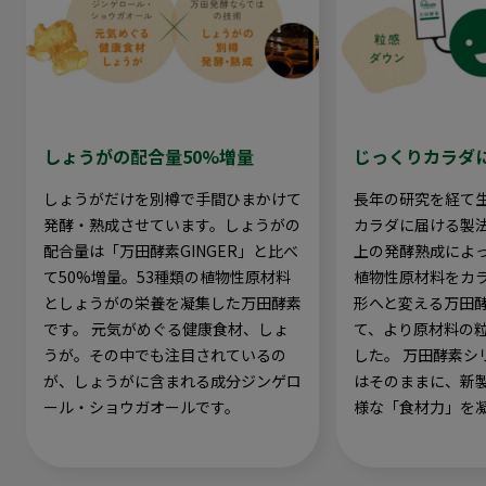
しょうがの配合量50%増量
じっくりカラダ
しょうがだけを別樽で手間ひまかけて
長年の研究を経て
発酵・熟成させています。しょうがの
カラダに届ける製法
配合量は「万田酵素GINGER」と比べ
上の発酵熟成によっ
て50%増量。53種類の植物性原材料
植物性原材料をカ
としょうがの栄養を凝集した万田酵素
形へと変える万田
です。 元気がめぐる健康食材、しょ
て、より原材料の
うが。その中でも注目されているの
した。 万田酵素シ
が、しょうがに含まれる成分ジンゲロ
はそのままに、新
ール・ショウガオールです。
様な「食材力」を