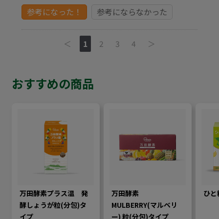
参考になった！
参考にならなかった
＜
1
2
3
4
＞
おすすめの商品
万田酵素プラス温 発
万田酵素
ひと
酵しょうが粒(分包)タ
MULBERRY(マルベリ
イプ
ー) 粒(分包)タイプ