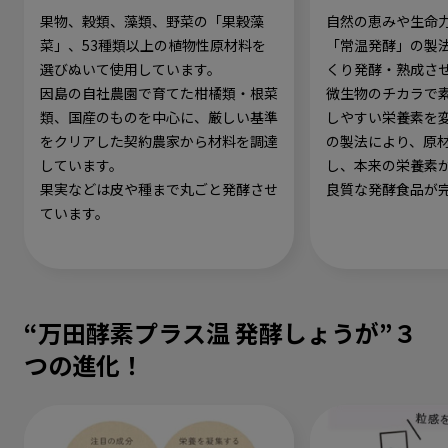
果物、穀類、藻類、野菜の「果穀藻
自然の恵みや生命
菜」、53種類以上の植物性原材料を
「常温発酵」の製
選びぬいて使用しています。
くり発酵・熟成さ
因島の自社農園で育てた柑橘類・根菜
微生物のチカラで
類、国産のものを中心に、厳しい基準
しやすい栄養素を
をクリアした契約農家から材料を調達
の製法により、原
しています。
し、本来の栄養素
果実などは皮や種まで丸ごと発酵させ
良質な発酵食品が
ています。
“万田酵素プラス温 発酵しょうが”３
つの進化！