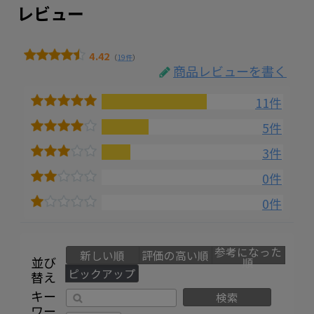
レビュー
4.42
（
19件
）
商品レビューを書く
11件
5件
3件
0件
0件
参考になった
新しい順
評価の高い順
並び
順
ピックアップ
替え
キー
検索
ワー