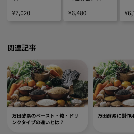
¥7,020
¥6,480
¥6,
関連記事
万田酵素のペースト・粒・ドリ
万田酵素に副作
ンクタイプの違いとは？