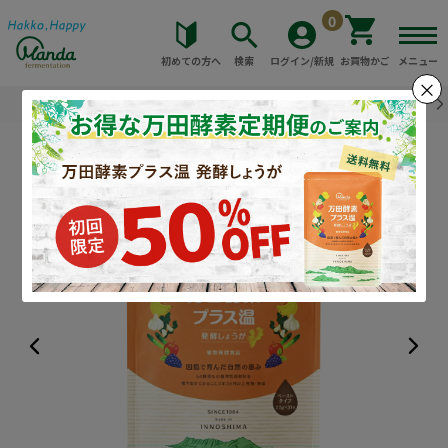
0
初めての方へ
検索
ログイン/新規
お買物かご
メニュー
×
トップ
万田酵素一覧
万田酵素プラス温 発酵しょうが