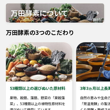
万田酵素の3つのこだわり
53種類以上の選びぬいた原材料
3年3ヵ月以上長
果物、穀類、藻類、野菜の「果穀藻
自然の恵みや生命
菜」、53種類以上の植物性原材料を
「常温発酵」の製
選びぬいて使用しています。
くり発酵・熟成さ