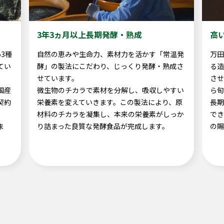
3年3ヵ月以上長期発酵・熟成
高
3種
自然の恵みや生命力、素材力を活かす「常温発
万田
てい
酵」の製法にこだわり、じっくり発酵・熟成さ
る造
せています。
させ
国産
微生物のチカラで素材を分解し、吸収しやすい
ら旬
契約
栄養素を変えていきます。この製法により、原
長期
材料のチカラを凝集し、本来の栄養素がしっか
でき
ま
り詰まった良質な発酵食品が完成します。
の賜