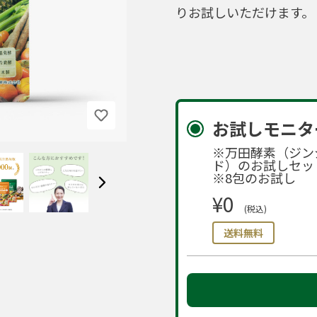
りお試しいただけます。
お試しモニタ
※万田酵素（ジン
ド）のお試しセッ
※8包のお試し
¥0
(税込)
送料無料